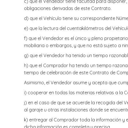
​c) que el Vendedor tiene facultad para disponer
obligaciones derivadas de este Contrato.
​d) que el Vehículo tiene su correspondiente Núme
​e) que la lectura del cuentakilómetros del Vehícu
​f) que el Vendedor es el único y pleno propietar
mobiliaria o embargos, y que no está sujeto a ni
​g) que el Vendedor ha tenido un tiempo razonab
​h) que el Comprador ha tenido un tiempo razonab
tiempo de celebración de este Contrato de Com
Asimismo, el Vendedor asume y acepta que cumpli
​i) cooperar en todas las materias relativas a la
​j) en el caso de que se acuerde la recogida del
al garaje u otras instalaciones donde se encuentr
​k) entregar al Comprador toda la información 
dicha información es completa y precisa.