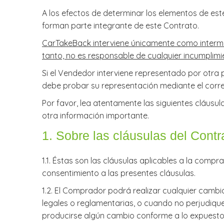
​A los efectos de determinar los elementos de e
forman parte integrante de este Contrato.
CarTakeBack interviene únicamente como interme
tanto, no es responsable de cualquier incumplim
​Si el Vendedor interviene representado por otra
debe probar su representación mediante el corr
​Por favor, lea atentamente las siguientes cláusu
otra información importante.
​1. Sobre las cláusulas del Contr
1.1. Éstas son las cláusulas aplicables a la comp
consentimiento a las presentes cláusulas.
1.2. El Comprador podrá realizar cualquier camb
legales o reglamentarias, o cuando no perjudiqu
producirse algún cambio conforme a lo expuesto,