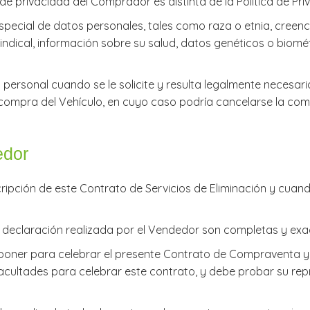
 de privacidad del Comprador es distinta de la Política de P
ecial de datos personales, tales como raza o etnia, creencias
ón sindical, información sobre su salud, datos genéticos o bio
 personal cuando se le solicite y resulta legalmente necesario
compra del Vehículo, en cuyo caso podría cancelarse la compr
edor
uscripción de este Contrato de Servicios de Eliminación y cuan
 o declaración realizada por el Vendedor son completas y exa
sponer para celebrar el presente Contrato de Compraventa y 
 facultades para celebrar este contrato, y debe probar su r