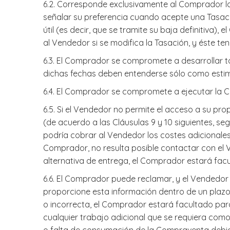
​6.2. Corresponde exclusivamente al Comprador la
señalar su preferencia cuando acepte una Tasaci
útil (es decir, que se tramite su baja definitiva
al Vendedor si se modifica la Tasación, y éste te
​6.3. El Comprador se compromete a desarrollar t
dichas fechas deben entenderse sólo como estim
6.4. El Comprador se compromete a ejecutar la C
6.5. Si el Vendedor no permite el acceso a su pr
(de acuerdo a las Cláusulas 9 y 10 siguientes, s
podría cobrar al Vendedor los costes adicionale
Comprador, no resulta posible contactar con el 
alternativa de entrega, el Comprador estará facul
6.6. El Comprador puede reclamar, y el Vendedo
proporcione esta información dentro de un plazo
o incorrecta, el Comprador estará facultado para 
cualquier trabajo adicional que se requiera com