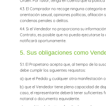
Orden. Por favor, tenga en cuenta que la política
4.3. El Comprador no recoge ninguna categoría esp
orientación sexual, opiniones políticas, afiliaci
condenas penales o delitos.
4.4. Si el Vendedor no proporciona su información
Contrato, es posible que no pueda ejecutarse la 
notificará oportunamente.
​5. Sus obligaciones como Vend
5.1. El Propietario acepta que, al tiempo de la s
debe cumplir los siguientes requisitos:
​a) que el Pedido y cualquier otra manifestación
​b) que el Vendedor tiene plena capacidad de di
caso, el representante deberá tener suficientes
notarial o documento equivalente.