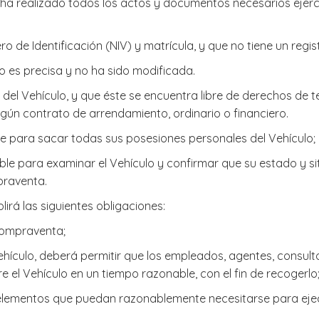
, ha realizado todos los actos y documentos necesarios ejerc
ro de Identificación (NIV) y matrícula, y que no tiene un regi
lo es precisa y no ha sido modificada.
io del Vehículo, y que éste se encuentra libre de derechos de
ngún contrato de arrendamiento, ordinario o financiero.
le para sacar todas sus posesiones personales del Vehículo;
le para examinar el Vehículo y confirmar que su estado y si
praventa.
rá las siguientes obligaciones:
 Compraventa;
 Vehículo, deberá permitir que los empleados, agentes, cons
e el Vehículo en un tiempo razonable, con el fin de recogerlo;
y elementos que puedan razonablemente necesitarse para ej