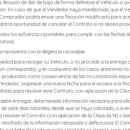
 decisión de dar de baja de forma definitiva el Vehículo o qu
ón. En caso de que el Vendedor haya manifestado que el Veh
), el Comprador podría enviar una Tasación modificada para ac
ndrá la oportunidad de cancelar el Contrato si no desea pros
odos los esfuerzos razonables para cumplir con las fechas d
ativas.
ompraventa con la diligencia razonable.
opiedad para recoger su Vehículo, o no procede a la entrega 
egún corresponda), y en cualquiera de los casos anteriores n
s producidos como consecuencia de las circunstancias expues
Vendedor, organizar una nueva fecha para el acceso a la fi
tado para resolver este Contrato, con aplicación de la Cláus
r debe entregar, determinada información necesaria para ef
 de siete días naturales desde que se haya solicitado, o si
resolver el Contrato (con aplicación de la Cláusula 14) o bi
o resultado de la información retrasada o defectuosa. El Co