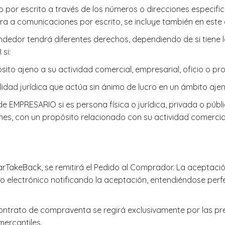
o por escrito a través de los números o direcciones especif
a a comunicaciones por escrito, se incluye también en este 
Vendedor tendrá diferentes derechos, dependiendo de si tie
si:
sito ajeno a su actividad comercial, empresarial, oficio o pro
alidad jurídica que actúa sin ánimo de lucro en un ámbito aje
de EMPRESARIO si es persona física o jurídica, privada o púb
es, con un propósito relacionado con su actividad comercial,
CarTakeBack, se remitirá el Pedido al Comprador. La aceptac
o electrónico notificando la aceptación, entendiéndose perf
ntrato de compraventa se regirá exclusivamente por las pre
mercantiles.