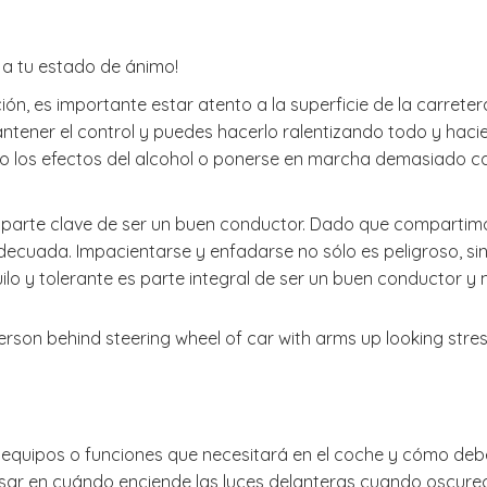
y a tu estado de ánimo!
n, es importante estar atento a la superficie de la carretera:
ntener el control y puedes hacerlo ralentizando todo y haci
ajo los efectos del alcohol o ponerse en marcha demasiado
ra parte clave de ser un buen conductor. Dado que comparti
d adecuada. Impacientarse y enfadarse no sólo es peligroso, 
lo y tolerante es parte integral de ser un buen conductor y m
quipos o funciones que necesitará en el coche y cómo deben
nsar en cuándo enciende las luces delanteras cuando oscurec