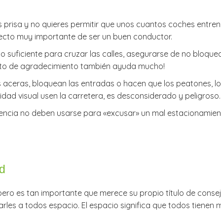
s prisa y no quieres permitir que unos cuantos coches entren 
pecto muy importante de ser un buen conductor.
o suficiente para cruzar las calles, asegurarse de no bloquea
esto de agradecimiento también ayuda mucho!
ceras, bloquean las entradas o hacen que los peatones, los 
dad visual usen la carretera, es desconsiderado y peligroso
gencia no deben usarse para «excusar» un mal estacionamien
ad
 pero es tan importante que merece su propio título de consejo
les a todos espacio. El espacio significa que todos tienen 